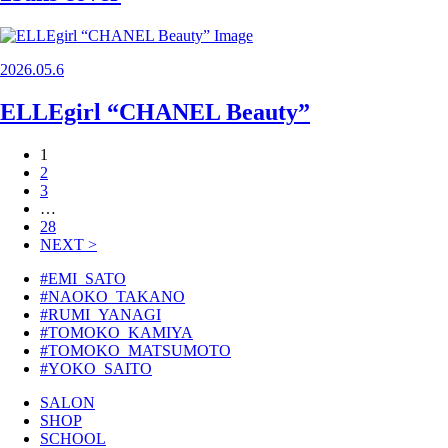
2026.05.6
ELLEgirl “CHANEL Beauty”
投
1
2
稿
3
の
…
28
ペ
NEXT >
ー
#EMI_SATO
ジ
#NAOKO_TAKANO
#RUMI_YANAGI
送
#TOMOKO_KAMIYA
り
#TOMOKO_MATSUMOTO
#YOKO_SAITO
SALON
SHOP
SCHOOL