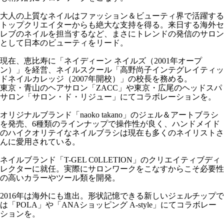
大人の上質なネイルはファッション＆ビューティ界で活躍する
トップクリエイターからも絶大な支持を得る。来日する海外セ
レブのネイルを担当するなど、まさにトレンドの発信のサロン
として日本のビューティをリード。
現在、恵比寿に「ネイディーン ネイルズ（2001年オープ
ン）」を経営、ネイルスクール「高野尚子インテグレイティッ
ドネイルカレッジ（2007年開校）」の校長を務める。
東京・青山のヘアサロン「ZACC」や東京・広尾のヘッドスパ
サロン「サロン・ド・リジュー」にてコラボレーションを。
オリジナルブランド「naoko takano」のジェル＆アートブラシ
を発売、6種類のラインナップで操作性が良く、ハンドメイド
のハイクオリテイなネイルブラシは現在も多くのネイリストさ
んに愛用されている。
ネイルブランド「T-GEL C0LLETION」のクリエイティブディ
レクターに就任。実際にサロンワークをこなすからこそ必要性
の高いカラーやツール類を開発。
2016年は海外にも進出。形状記憶できる新しいジェルチップで
は「POLA」や「ANAショッピング A-style」にてコラボレー
ションを。