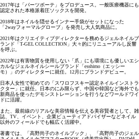
2017年は「パーツボーテ」をプロデュース。一般医療機器にも
認定された本格派着圧ソックスを開発。
2018年はネイルを隠せるインナー手袋がセットになった
「2wayフォーマルグローブ」を発売し大人気商品に。
2021年はクリエイティブディレクターを務めるジェルネイルブ
ランド「T-GEL COLLECTION」大々的にリニューアルし反響
を呼ぶ。
2022年は有害物質を使用しない「爪」にも環境にも優しいエシ
カルなジェルネイルシールブランド「esshimo（エッシー
モ）」のディレクターに就任。12月にブランドデビュー。
日本人女性で初めての「スワロフスキー認定ネイルインストラ
クター」に就任。日本のにみ限らず、中国や韓国など海外でも
新商品を使ったデモンストレーションを行うなどワールドワイ
ドに活躍。
また、最前線のリアルな美容情報を伝える美容賢者として、雑
誌、TV、イベント、企業ビューティアドバイザーなどネイル
以外のフィールドでも幅広く活躍中。
著書では、「高野尚子のネイルブック」、「高野尚子のジェル
ネイル＆ネイルケアマスターBOOK（成美堂出版）」DVD付